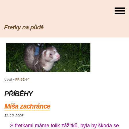
Fretky na půdě
Úvod
»
PŘÍBĚHY
PŘÍBĚHY
Míša zachránce
11. 12. 2008
S fretkami máme tolik zážitků, byla by škoda se