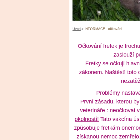
Úvod
»
INFORMACE - očkování
Očkování fretek je trochu
zaslouží p
Fretky se očkují hlavně
zákonem. Naštěstí toto 
nezatěž
Problémy nastavaj
První zásadu, kterou by
veterináře : neočkovat
okolností!
Tato vakcína ús
způsobuje fretkám onemocn
získanou nemoc zemřelo,a