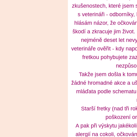
zkušenostech, které jsem 
s veterináři - odborníky
hlásám názor, že očkování
škodí a zkracuje jim život.
nejméně deset let nevy
veterináře ověřit - kdy nap
fretkou pohybujete z
nezpůso
Takže jsem došla k tomu
žádné hromadné akce a uše
mláďata podle schematu 
Starší fretky (nad tři 
poškození or
A pak při výskytu jakékol
alergií na cokoli, očková