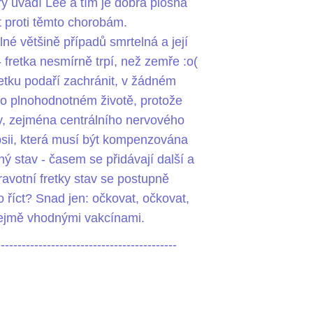
rý uvádí Lee a tím je dobrá plošná
 proti těmto chorobám.
lné většině případů smrtelná a její
 fretka nesmírně trpí, než zemře :o(
tku podaří zachránit, v žádném
 o plnohodnotném životě, protože
ky, zejména centrálního nervového
psii, která musí být kompenzována
ný stav - časem se přidávají další a
ravotní fretky stav se postupně
o říct? Snad jen: očkovat, očkovat,
ejmě vhodnými vakcínami.
-------------------------------------------