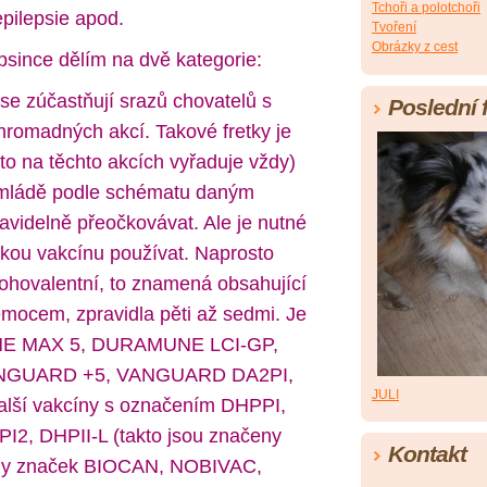
Tchoři a polotchoři
epilepsie apod.
Tvoření
Obrázky z cest
 psince dělím na dvě kategorie:
é se zúčastňují srazů chovatelů s
Poslední 
hromadných akcí. Takové fretky je
 to na těchto akcích vyřaduje vždy)
 mládě podle schématu daným
avidelně přeočkovávat. Ale je nutné
akou vakcínu používat. Naprosto
hovalentní, to znamená obsahující
nemocem, zpravidla pěti až sedmi. Je
NE MAX 5, DURAMUNE LCI-GP,
NGUARD +5, VANGUARD DA2PI,
JULI
ší vakcíny s označením DHPPI,
2, DHPII-L (takto jsou značeny
Kontakt
íny značek BIOCAN, NOBIVAC,