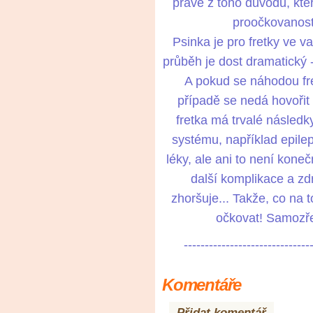
právě z toho důvodu, kte
proočkovanost
Psinka je pro fretky ve va
průběh je dost dramatický -
A pokud se náhodou fre
případě se nedá hovořit
fretka má trvalé násled
systému, například epile
léky, ale ani to není koneč
další komplikace a zd
zhoršuje... Takže, co na t
očkovat! Samozř
------------------------------
Komentáře
Přidat komentář