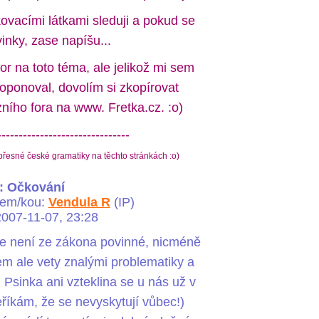
kovacími látkami sleduji a pokud se
inky, zase napíšu...
r na toto téma, ale jelikož mi sem
oponoval, dovolím si zkopírovat
zního fora na www. Fretka.cz. :o)
-------------------------------
přesné české gramatiky na těchto stránkách :o)
: Očkování
lem/kou:
Vendula R
(IP)
007-11-07, 23:28
nce není ze zákona povinné, nicméně
 ale vety znalými problematiky a
Psinka ani vzteklina se u nás už v
eříkám, že se nevyskytují vůbec!)