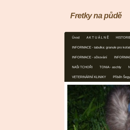
Fretky na půdě
Úvod
A K T U Á L N Ě
HISTORI
INFORMACE - tabulka: granule pro koťata
INFORMACE - očkování
INFORMAC
NAŠI TCHOŘI
TONIA - aschly
VETERINÁRNÍ KLINIKY
Příběh Šeg