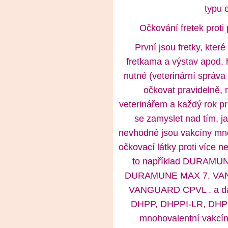
typu 
Očkování fretek proti
První jsou fretky, kter
fretkama a výstav apod. 
nutné (veterinární správa
očkovat pravidelně,
veterinářem a každý rok pr
se zamyslet nad tím, j
nevhodné jsou vakcíny mno
očkovací látky proti více 
to například DURAMU
DURAMUNE MAX 7, VA
VANGUARD CPVL . a dal
DHPP, DHPPI-LR, DHPPI
mnohovalentní vakc