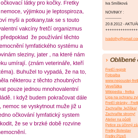
očkovací látky pro kočky. Fretky
Iva Smíšková
 nemoce, výjimkou je leptospiroza,
NOVINKY :
-------------
ví myši a potkany,tak se s touto
20.8.2012 - AKTU
lentní vakcíny fretčí organizmus
+++++++++++++++
tu předpoklad že používání těchto
ivadolhy@gmail.c
nemocnění lymfatického systému a
vinám sleziny, jater , na které nám
Oblíbené
ku umírají. (znám veterináře, kteří
Fretčí registr
 téma). Buhužel to vypadá, že na to,
Fotoalba
ěla některou z těchto zhoubných
www.nepoustej-fret
Veveřátka
ovat pouze jednou mnohovalentní
Wikipedia - fretka
mládě. I když budem pokračovat dále
Liga na ochranu zv
Fretčí stránky - Fret
 nemoc se vyskytnout muže již u
Zachraňte Ježíška!
I jedno očkování lymfatický system
Zachraňte stromy!
Atelier na půdě
kodit, že se v brzké době rozvine
Petice za účinný zá
Fretky Boleslav
nemocnění.
Fretky Plzeň