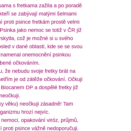
sama s fretkama zažila a po poradě
, kteří se zabývají malými šelmami
 proti psince fretkám prostě velmi
 Psinka jako nemoc se totiž v ČR již
skytla, což je možné si u svého
osled v dané oblasti, kde se se svou
aznamenal onemocnění psinkou
bené očkováním.
, že nebudu svoje fretky brát na
třím je od zátěže očkování. Očkuji
Biocanem DP a dospělé fretky již
neočkuji.
roky věku) neočkuji zásadně! Tam
ganizmu hrozí nejvíc.
i nemoci, opakování viróz, průjmů,
ní proti psince vážně nedoporučuji.