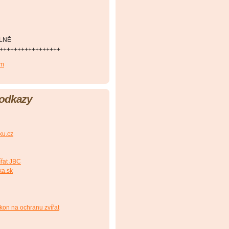
ÁLNĚ
+++++++++++++++++
om
 odkazy
ku.cz
ířat JBC
ka.sk
kon na ochranu zvířat