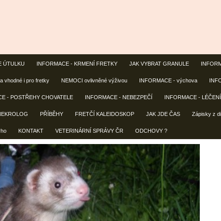
E ÚTULKU
INFORMACE - KRMENÍ FRETKY
JAK VYBRAT GRANULE
INFORMA
 vhodné i pro fretky
NEMOCI ovlivněné výživou
INFORMACE - výchova
INFO
E - POSTŘEHY CHOVATELE
INFORMACE - NEBEZPEČÍ
INFORMACE - LÉČEN
NEKROLOG
PŘÍBĚHY
FRETČÍ KALEIDOSKOP
JAK JDE ČAS
Zápisky z d
yho
KONTAKT
VETERINÁRNÍ SPRÁVY ČR
ODCHOVY ?