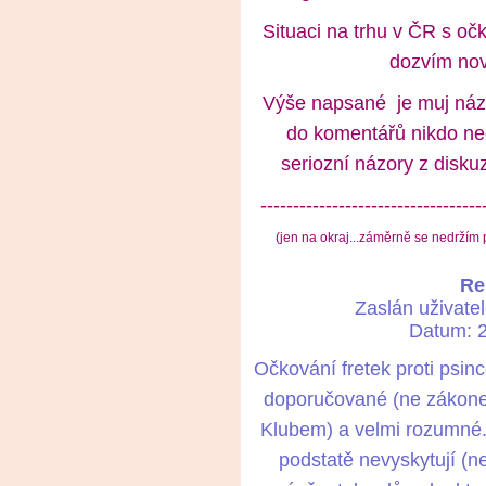
Situaci na trhu v ČR s oč
dozvím nov
Výše napsané je muj názo
do komentářů nikdo ne
seriozní názory z disku
----------------------------------
(jen na okraj...záměrně se nedržím 
Re
Zaslán uživate
Datum: 2
Očkování fretek proti psi
doporučované (ne zákonem
Klubem) a velmi rozumné. 
podstatě nevyskytují (n