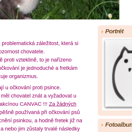
Portrét
 problematická záležitost, která si
ozornost chovatele.
 proti vzteklině, to je nařízeno
očkování je jednoduché a fretkám
uje organizmus.
í u očkování proti psince.
 měl chovatel znát a vyžadovat u
 vakcínou CANVAC !!!
Za žádných
pěšně používaná při očkování psů
ění psinkou, a hodně fretek již na
Fotoalbu
 nebo jim zůstaly trvalé následky