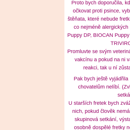
Proto bych doporučila, k
očkovat proti psince, vy
štěňata, které nebude fretk
co nejméně alergických 
Puppy DP, BIOCAN Puppy
TRIVIR
Promluvte se svým veterin
vakcínu a pokud na ni v
reakci, tak u ní zůs
Pak bych ještě vyjádřila
chovatelům nelíbí. (Zvl
setká
U starších fretek bych zvá
nich, pokud člověk nemá
skupinová setkání, výs
osobně dospělé fretky n