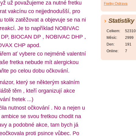
dyž už považujeme za nutné fretku
Fretky Ostrava
brat vakcínu co nejjednodušší, pro
u tolik zatěžovat a objevuje se na ni
Statistiky
reakcí. Je to například NOBIVAC
Celkem:
52310
 DP, BIOCAN DP , NOBIVAC DHP ,
Měsíc:
2999
OVAX CHP apod.
Den:
191
Online:
7
ářem ať vybere co nejméně valentní
aše fretka nebude mít alergickou
taňte po celou dobu očkování.
 názor, který se některým skalním
áště těm , kteří organizují akce
vání fretek ...)
žila nutnost očkování . No a nejen u
 ambice se svou fretkou chodit na
tavy a podobné akce, tam bych já
eočkovala proti psince vůbec. Po