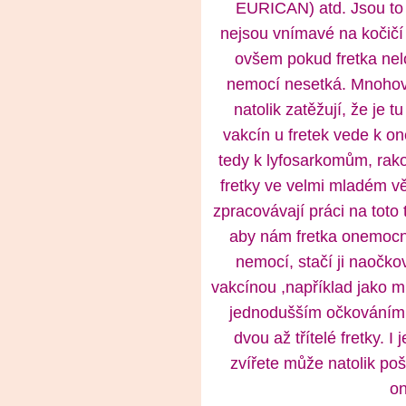
EURICAN) atd. Jsou to 
nejsou vnímavé na kočičí
ovšem pokud fretka nelo
nemocí nesetká. Mnohova
natolik zatěžují, že je 
vakcín u fretek vede k o
tedy k lyfosarkomům, rako
fretky ve velmi mladém vě
zpracovávají práci na toto
aby nám fretka onemocn
nemocí, stačí ji naočk
vakcínou ,například jako 
jednodušším očkováním,
dvou až třítelé fretky. 
zvířete může natolik poš
o