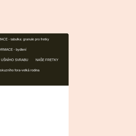
CE - tabulka: granule pro fretky
RMACE - bydlení
Í UŠNÍHO SVRABU
NAŠE FRETKY
iskuzního fora-velká rodina