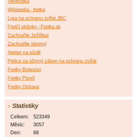
Veveřátka
Wikipedia - fretka
Liga na ochranu zvířat JBC
Fretčí stránky - Fretka.sk
Zachraňte Ježíška!
Zachraňte stromy!
Atelier na půdě
Petice za účinný zákon na ochranu zvířat
Fretky Boleslav
Fretky Plzeň
Fretky Ostrava
Statistiky
Celkem:
523349
Měsíc:
3057
Den:
68