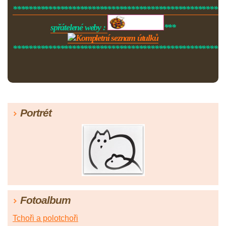
******************************************************
spřátelené weby :
***
******************************************************
Portrét
Fotoalbum
Tchoři a polotchoři