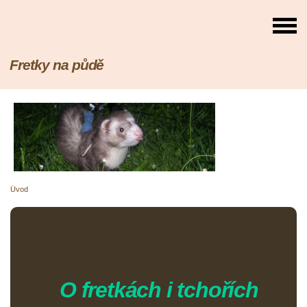
Fretky na půdě
Úvod
O fretkách i tchořích