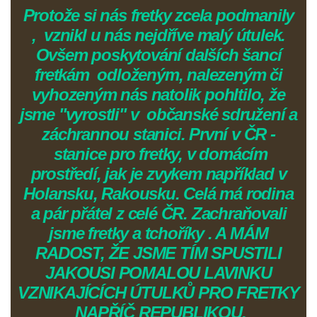
Protože si nás fretky zcela podmanily
, vznikl u nás nejdříve malý útulek.
Ovšem poskytování dalších šancí
fretkám odloženým, nalezeným či
vyhozeným nás natolik pohltilo, že
jsme "vyrostli" v občanské sdružení a
záchrannou stanici. První v ČR -
stanice pro fretky, v domácím
prostředí, jak je zvykem například v
Holansku, Rakousku. Celá má rodina
a pár přátel z celé ČR. Zachraňovali
jsme fretky a tchoříky . A MÁM
RADOST, ŽE JSME TÍM SPUSTILI
JAKOUSI POMALOU LAVINKU
VZNIKAJÍCÍCH ÚTULKŮ PRO FRETKY
NAPŘÍČ REPUBLIKOU.